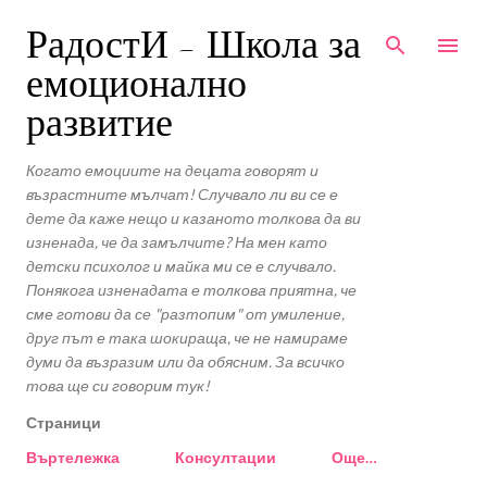
Пропускане към основното съдържание
РадостИ - Школа за
емоционално
развитие
Когато емоциите на децата говорят и
възрастните мълчат! Случвало ли ви се е
дете да каже нещо и казаното толкова да ви
изненада, че да замълчите? На мен като
детски психолог и майка ми се е случвало.
Понякога изненадата е толкова приятна, че
сме готови да се "разтопим" от умиление,
друг път е така шокираща, че не намираме
думи да възразим или да обясним. За всичко
това ще си говорим тук!
Страници
Въртележка
Консултации
Още…