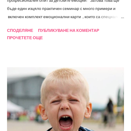
професионален опит за детските емоции! Затова това ще
бъде един изцяло практичен семинар с много примери и
включен комплект емоционални карти , които са специално
създадени на база изследвания и професионален опит! В
СПОДЕЛЯНЕ
ПУБЛИКУВАНЕ НА КОМЕНТАР
сътрудничество с Фондация "Децата на бъдещето" сме
ПРОЧЕТЕТЕ ОЩЕ
провеждали множество обучения за специалисти вече
повече от 15 години. А сега Ви предлагам един изцяло
практически семинар за специалисти и заинтересовани,
която ще разгледа следните въпроси: - Емоция (популярно и
научно разбиране); Произход и развитие на емоциите;
Емоции, чувства и емоционални състояния - Психология на
емоциите – неврологични аспекти - Етапи на развитие на
емоциите - Компетентност и интелигентност – прилики и
разлики; Емоционална компетентност; Ключови умения
според Каролин Саарни; Емоционалните компетенции като
предпоставка за социални такива - Емоциите като част от