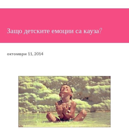
Защо детските емоции са кауза?
октомври 11, 2014