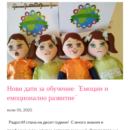
Нови дати за обучение: "Емоции и
емоционално развитие"
юли 01, 2025
РадостИ стана на десет години! С много знания и