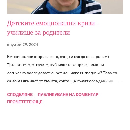
детското ежедневие; Детските емоционални кризи - Е...
Детските емоционални кризи -
училище за родители
януари 29, 2024
Емоционалните кризи, кога, защо и как да се справим?
Тръшкането, отказите, публичните капризи - има ли
логическа последователност или идват изведнъж? Това са
само малка част от темите, които ще бъдат обсъдени на
семинара, а в последствие ще имате възможност да
СПОДЕЛЯНЕ
ПУБЛИКУВАНЕ НА КОМЕНТАР
зададете и въпросите, които вас най-много вълнуват.
ПРОЧЕТЕТЕ ОЩЕ
Събитието е подходящо за родители на деца от 0 до 7
години. Ще разгледаме много примери и ситуации с идеи,
които можете да приложите вкъщи. За тези, които не ме
познават: Радостина Стоянова-Ширяев, детски клиничен