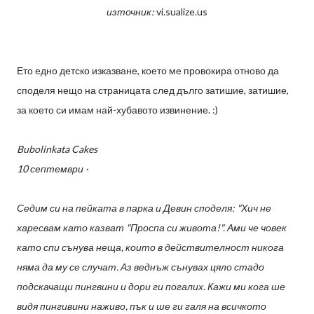
източник:
vi.sualize.us
Ето едно детско изказване, което ме провокира отново да
споделя нещо на страницата след дълго затишие, затишие,
за което си имам най-хубавото извинение. :)
Bubolinkata Cakes
10 септември ·
Седим си на пейката в парка и Девин споделя: "Хич не
харесвам като казват "Проспа си живота!". Ами че човек
като спи сънува неща, които в действителност никога
няма да му се случат. Аз веднъж сънувах цяло стадо
подскачащи пингвини и дори ги погалих. Кажи ми кога ше
видя пингивини наживо, пък и ше ги галя на всичкото