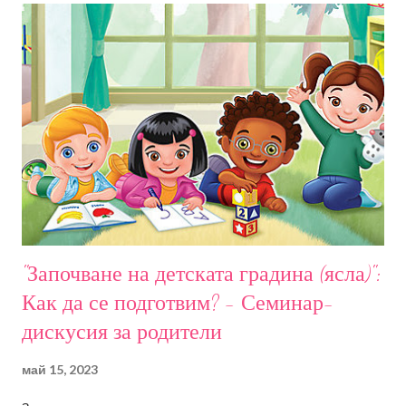
психолог с основна дейност превенция и интервенция на
емоционални и поведенчески отклонения, управител и
психолог в РадостИ. Дипломиран психолог в Университет
Бремен (Германия). И Не на последно място майка на две
деца. Очаквам ви в петък 09.02.2024. от 09:30ч. Такса за
участие 40лв . Семинарът ще се проведе в платформата
Zoom. Всички записали се ще получат линк и код за достъп.
Запис от събитието ще бъде на разположение на
участниците в срок от 10 дни. Всеки уч...
"Започване на детската градина (ясла)":
Как да се подготвим? - Семинар-
дискусия за родители
май 15, 2023