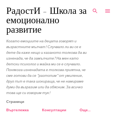
Пропускане към основното съдържание
РадостИ - Школа за
емоционално
развитие
Когато емоциите на децата говорят и
възрастните мълчат! Случвало ли ви се е
дете да каже нещо и казаното толкова да ви
изненада, че да замълчите? На мен като
детски психолог и майка ми се е случвало.
Понякога изненадата е толкова приятна, че
сме готови да се "разтопим" от умиление,
друг път е така шокираща, че не намираме
думи да възразим или да обясним. За всичко
това ще си говорим тук!
Страници
Въртележка
Консултации
Още…