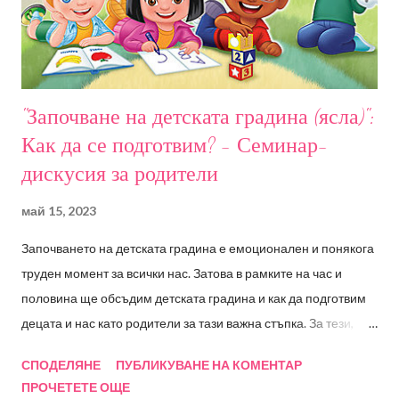
Zoom. Всички записали се ще получат линк и код за достъп.
Запис от събитието ще бъде на разположение на
участниците в срок от 10 дни. Всеки уч...
"Започване на детската градина (ясла)":
Как да се подготвим? - Семинар-
дискусия за родители
май 15, 2023
Започването на детската градина е емоционален и понякога
труден момент за всички нас. Затова в рамките на час и
половина ще обсъдим детската градина и как да подготвим
децата и нас като родители за тази важна стъпка. За тези,
които не са посещавали РадостИ, това е моята частна
СПОДЕЛЯНЕ
ПУБЛИКУВАНЕ НА КОМЕНТАР
практика като детски психолог - Радостина Стоянова и осма
ПРОЧЕТЕТЕ ОЩЕ
поредна година, в която обсъждаме подготовка на най-