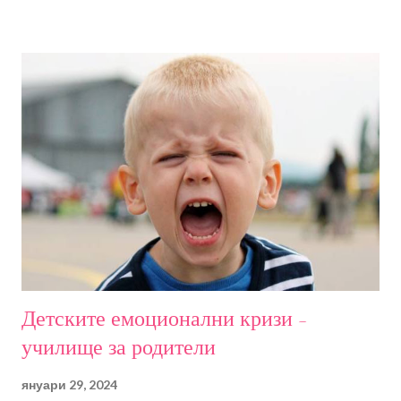
практически семинар за специалисти и заинтересовани,
която ще разгледа следните въпроси: - Емоция (популярно и
научно разбиране); Произход и развитие на емоциите;
Емоции, чувства и емоционални състояния - Психология на
емоциите – неврологични аспекти - Етапи на развитие на
емоциите - Компетентност и интелигентност – прилики и
разлики; Емоционална компетентност; Ключови умения
според Каролин Саарни; Емоционалните компетенции като
предпоставка за социални такива - Емоциите като част от
детското ежедневие; Детските емоционални кризи - Е...
Детските емоционални кризи -
училище за родители
януари 29, 2024