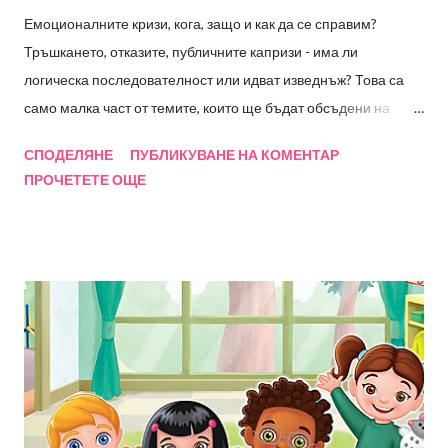
Емоционалните кризи, кога, защо и как да се справим?
Тръшкането, отказите, публичните капризи - има ли
логическа последователност или идват изведнъж? Това са
само малка част от темите, които ще бъдат обсъдени на
семинара, а в последствие ще имате възможност да
СПОДЕЛЯНЕ
ПУБЛИКУВАНЕ НА КОМЕНТАР
зададете и въпросите, които вас най-много вълнуват.
ПРОЧЕТЕТЕ ОЩЕ
Събитието е подходящо за родители на деца от 0 до 7
години. Ще разгледаме много примери и ситуации с идеи,
които можете да приложите вкъщи. За тези, които не ме
познават: Радостина Стоянова-Ширяев, детски клиничен
психолог с основна дейност превенция и интервенция на
емоционални и поведенчески отклонения, управител и
психолог в РадостИ. Дипломиран психолог в Университет
Бремен (Германия). И Не на последно място майка на две
деца. Очаквам ви в петък 09.02.2024. от 09:30ч. Такса за
участие 40лв . Семинарът ще се проведе в платформата