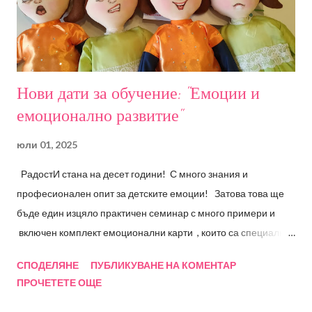
Нови дати за обучение: "Емоции и
емоционално развитие"
юли 01, 2025
РадостИ стана на десет години! С много знания и
професионален опит за детските емоции! Затова това ще
бъде един изцяло практичен семинар с много примери и
включен комплект емоционални карти , които са специално
създадени на база изследвания и професионален опит! В
СПОДЕЛЯНЕ
ПУБЛИКУВАНЕ НА КОМЕНТАР
сътрудничество с Фондация "Децата на бъдещето" сме
ПРОЧЕТЕТЕ ОЩЕ
провеждали множество обучения за специалисти вече
повече от 15 години. А сега Ви предлагам един изцяло