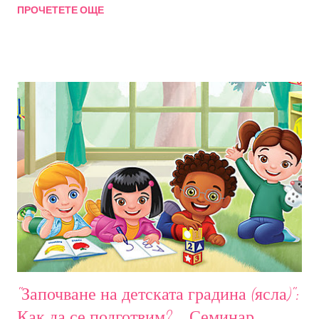
ПРОЧЕТЕТЕ ОЩЕ
Събитието е подходящо за родители на деца от 0 до 7
години. Ще разгледаме много примери и ситуации с идеи,
които можете да приложите вкъщи. За тези, които не ме
познават: Радостина Стоянова-Ширяев, детски клиничен
психолог с основна дейност превенция и интервенция на
емоционални и поведенчески отклонения, управител и
психолог в РадостИ. Дипломиран психолог в Университет
Бремен (Германия). И Не на последно място майка на две
деца. Очаквам ви в петък 09.02.2024. от 09:30ч. Такса за
участие 40лв . Семинарът ще се проведе в платформата
Zoom. Всички записали се ще получат линк и код за достъп.
Запис от събитието ще бъде на разположение на
участниците в срок от 10 дни. Всеки уч...
"Започване на детската градина (ясла)":
Как да се подготвим? - Семинар-