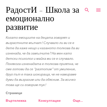
Пропускане към основното съдържание
РадостИ - Школа за
емоционално
развитие
Когато емоциите на децата говорят и
възрастните мълчат! Случвало ли ви се е
дете да каже нещо и казаното толкова да ви
изненада, че да замълчите? На мен като
детски психолог и майка ми се е случвало.
Понякога изненадата е толкова приятна, че
сме готови да се "разтопим" от умиление,
друг път е така шокираща, че не намираме
думи да възразим или да обясним. За всичко
това ще си говорим тук!
Страници
Въртележка
Консултации
Още…