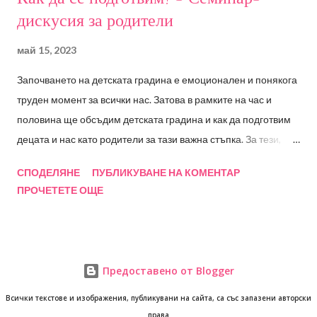
дискусия за родители
май 15, 2023
Започването на детската градина е емоционален и понякога
труден момент за всички нас. Затова в рамките на час и
половина ще обсъдим детската градина и как да подготвим
децата и нас като родители за тази важна стъпка. За тези,
които не са посещавали РадостИ, това е моята частна
СПОДЕЛЯНЕ
ПУБЛИКУВАНЕ НА КОМЕНТАР
практика като детски психолог - Радостина Стоянова и осма
ПРОЧЕТЕТЕ ОЩЕ
поредна година, в която обсъждаме подготовка на най-
малките за влизане в новата социална среда. Начало: Петък
02.06.2023 от 14:00ч. Онлайн семинар предаван на живо
чрез програмата zoom. Записът ще бъде достъпен за
Предоставено от Blogger
участниците 10 дни след събитието. Бонус: Участие в
специално създадена групата във Фейсбук с възможност да
Всички текстове и изображения, публикувани на сайта, са със запазени авторски
права