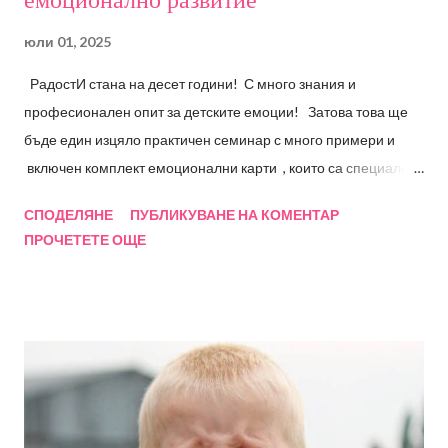
емоционално развитие"
юли 01, 2025
РадостИ стана на десет години! С много знания и
професионален опит за детските емоции! Затова това ще
бъде един изцяло практичен семинар с много примери и
включен комплект емоционални карти , които са специално
създадени на база изследвания и професионален опит! В
СПОДЕЛЯНЕ
ПУБЛИКУВАНЕ НА КОМЕНТАР
сътрудничество с Фондация "Децата на бъдещето" сме
ПРОЧЕТЕТЕ ОЩЕ
провеждали множество обучения за специалисти вече
повече от 15 години. А сега Ви предлагам един изцяло
практически семинар за специалисти и заинтересовани,
която ще разгледа следните въпроси: - Емоция (популярно и
научно разбиране); Произход и развитие на емоциите;
Емоции, чувства и емоционални състояния - Психология на
емоциите – неврологични аспекти - Етапи на развитие на
емоциите - Компетентност и интелигентност – прилики и