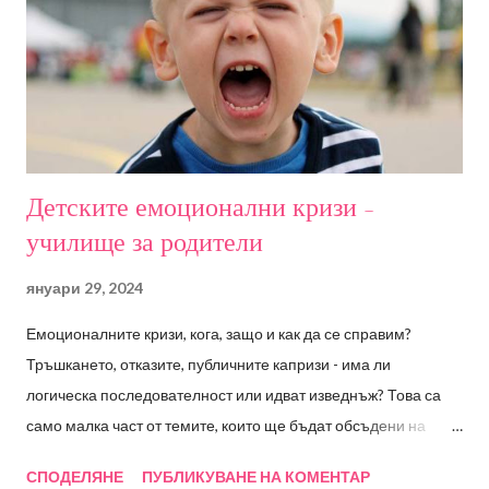
разлики; Емоционална компетентност; Ключови умения
според Каролин Саарни; Емоционалните компетенции като
предпоставка за социални такива - Емоциите като част от
детското ежедневие; Детските емоционални кризи - Е...
Детските емоционални кризи -
училище за родители
януари 29, 2024
Емоционалните кризи, кога, защо и как да се справим?
Тръшкането, отказите, публичните капризи - има ли
логическа последователност или идват изведнъж? Това са
само малка част от темите, които ще бъдат обсъдени на
семинара, а в последствие ще имате възможност да
СПОДЕЛЯНЕ
ПУБЛИКУВАНЕ НА КОМЕНТАР
зададете и въпросите, които вас най-много вълнуват.