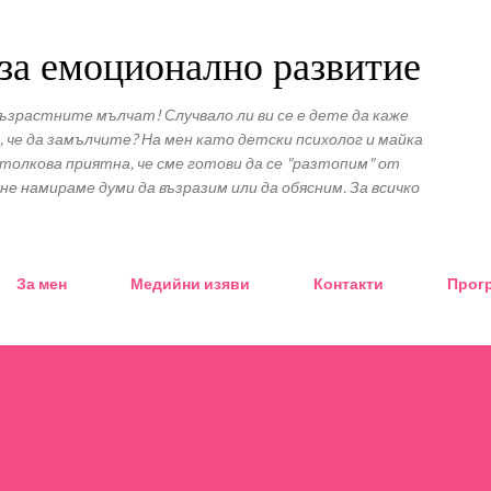
Пропускане към основното съдържание
за емоционално развитие
ъзрастните мълчат! Случвало ли ви се е дете да каже
, че да замълчите? На мен като детски психолог и майка
 толкова приятна, че сме готови да се "разтопим" от
не намираме думи да възразим или да обясним. За всичко
За мен
Медийни изяви
Контакти
Прогр