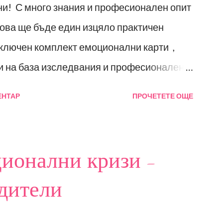
ни! С много знания и професионален опит
това ще бъде един изцяло практичен
ключен комплект емоционални карти ,
и на база изследвания и професионален
ндация "Децата на бъдещето" сме
ЕНТАР
ПРОЧЕТЕТЕ ОЩЕ
ия за специалисти вече повече от 15
един изцяло практически семинар за
, която ще разгледа следните въпроси: -
ионални кризи -
азбиране); Произход и развитие на
дители
 емоционални състояния - Психология на
кти - Етапи на развитие на емоциите -