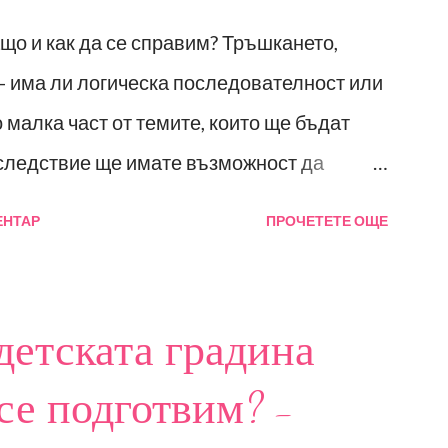
ост – прилики и разлики; Емоционална
ащо и как да се справим? Тръшкането,
ия според Каролин Саарни;
 - има ли логическа последователност или
ато предпоставка за социални такива -
 малка част от темите, които ще бъдат
ото ежедневие; Детските емоционални
оследствие ще имате възможност да
вас най-много вълнуват. Събитието е
ЕНТАР
ПРОЧЕТЕТЕ ОЩЕ
а от 0 до 7 години. Ще разгледаме много
оито можете да приложите вкъщи. За тези,
тина Стоянова-Ширяев, детски клиничен
детската градина
превенция и интервенция на емоционални
а се подготвим? -
правител и психолог в РадостИ.
рситет Бремен (Германия). И Не на