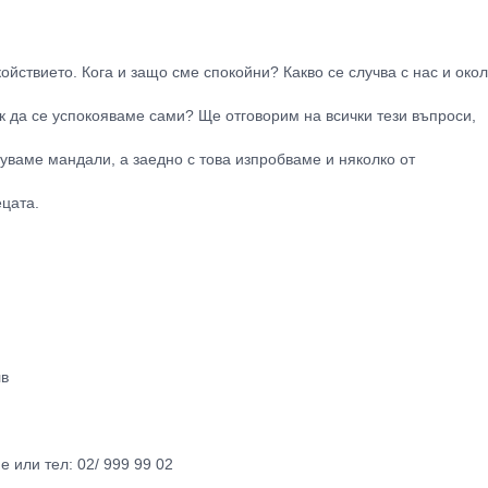
ойствието. Кога и защо сме спокойни? Какво се случва с нас и око
к да се успокояваме сами? Ще отговорим на всички тези въпроси,
уваме мандали, а заедно с това изпробваме и няколко от
ецата.
лв
или тел: 02/ 999 99 02