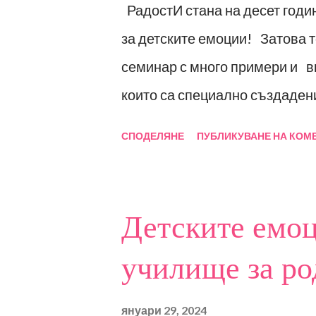
РадостИ стана на десет годи
за детските емоции! Затова 
семинар с много примери и в
които са специално създаден
опит! В сътрудничество с Фо
СПОДЕЛЯНЕ
ПУБЛИКУВАНЕ НА КОМ
провеждали множество обучен
години. А сега Ви предлагам 
специалисти и заинтересовани
Детските емоц
Емоция (популярно и научно р
училище за ро
емоциите; Емоции, чувства и
емоциите – неврологични аспе
януари 29, 2024