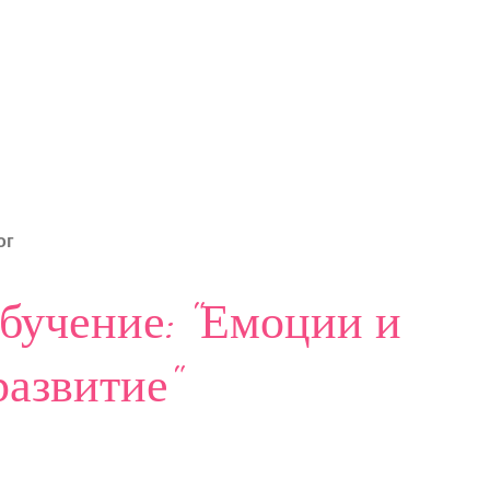
ог
обучение: "Емоции и
азвитие"