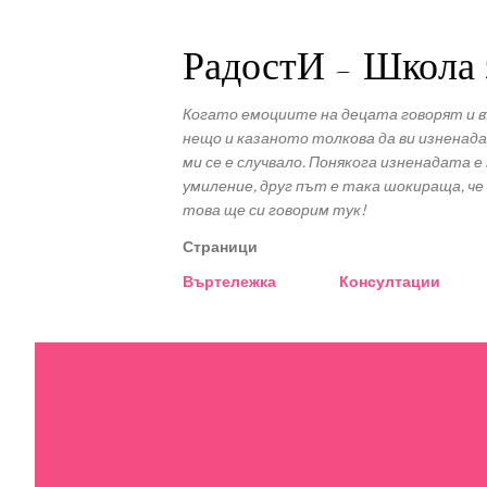
РадостИ - Школа 
Когато емоциите на децата говорят и в
нещо и казаното толкова да ви изненада
ми се е случвало. Понякога изненадата е
умиление, друг път е така шокираща, че 
това ще си говорим тук!
Страници
Въртележка
Консултации