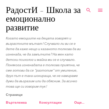
Пропускане към основното съдържание
РадостИ - Школа за
емоционално
развитие
Когато емоциите на децата говорят и
възрастните мълчат! Случвало ли ви се е
дете да каже нещо и казаното толкова да ви
изненада, че да замълчите? На мен като
детски психолог и майка ми се е случвало.
Понякога изненадата е толкова приятна, че
сме готови да се "разтопим" от умиление,
друг път е така шокираща, че не намираме
думи да възразим или да обясним. За всичко
това ще си говорим тук!
Страници
Въртележка
Консултации
Още…