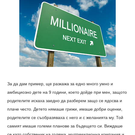
За да дам пример, ще разкажа за едно много умно и
амбициозно дете на 9 години, което дойде при мен, защото
родителите искаха заедно да разберем защо се ядосва и
плаче често. Детето нямаше грижи, имаше добри оценки,
родителите се съобразяваха с него и с желанията му. Той
самият имаше големи планове за бъдещето си. Виждаше
се като собственик на голяма, мултимилионна компания и