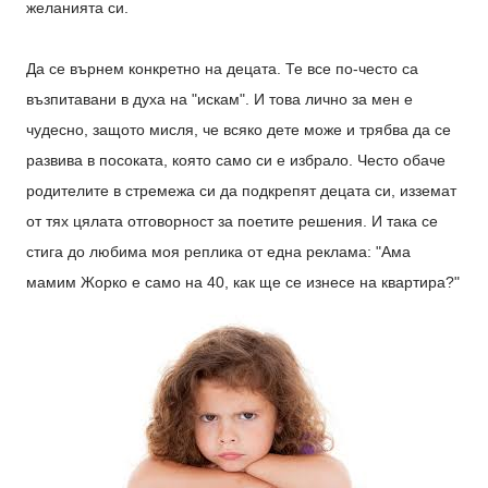
желанията си.
Да се върнем конкретно на децата. Те все по-често са
възпитавани в духа на "искам". И това лично за мен е
чудесно, защото мисля, че всяко дете може и трябва да се
развива в посоката, която само си е избрало. Често обаче
родителите в стремежа си да подкрепят децата си, изземат
от тях цялата отговорност за поетите решения. И така се
стига до любима моя реплика от една реклама: "Ама
мамим Жорко е само на 40, как ще се изнесе на квартира?"