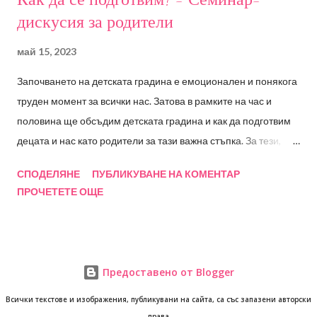
дискусия за родители
май 15, 2023
Започването на детската градина е емоционален и понякога
труден момент за всички нас. Затова в рамките на час и
половина ще обсъдим детската градина и как да подготвим
децата и нас като родители за тази важна стъпка. За тези,
които не са посещавали РадостИ, това е моята частна
СПОДЕЛЯНЕ
ПУБЛИКУВАНЕ НА КОМЕНТАР
практика като детски психолог - Радостина Стоянова и осма
ПРОЧЕТЕТЕ ОЩЕ
поредна година, в която обсъждаме подготовка на най-
малките за влизане в новата социална среда. Начало: Петък
02.06.2023 от 14:00ч. Онлайн семинар предаван на живо
чрез програмата zoom. Записът ще бъде достъпен за
Предоставено от Blogger
участниците 10 дни след събитието. Бонус: Участие в
специално създадена групата във Фейсбук с възможност да
Всички текстове и изображения, публикувани на сайта, са със запазени авторски
права