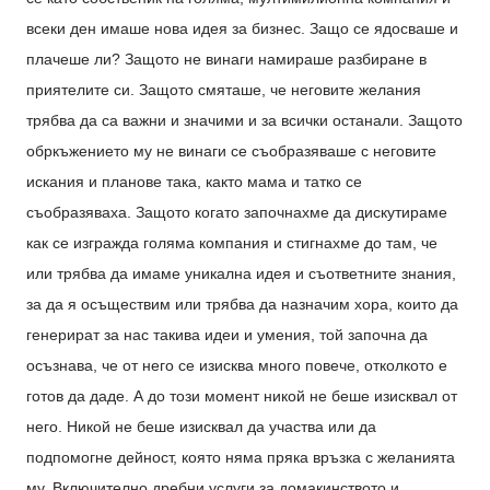
всеки ден имаше нова идея за бизнес. Защо се ядосваше и
плачеше ли? Защото не винаги намираше разбиране в
приятелите си. Защото смяташе, че неговите желания
трябва да са важни и значими и за всички останали. Защото
обркъжението му не винаги се съобразяваше с неговите
искания и планове така, както мама и татко се
съобразяваха. Защото когато започнахме да дискутираме
как се изгражда голяма компания и стигнахме до там, че
или трябва да имаме уникална идея и съответните знания,
за да я осъществим или трябва да назначим хора, които да
генерират за нас такива идеи и умения, той започна да
осъзнава, че от него
се изисква много повече, отколкото е
готов да даде. А до този момент никой не беше изисквал от
него. Никой не беше изисквал да участва или да
подпомогне дейност, която няма пряка връзка с желанията
му. Включително дребни услуги за домакинството и