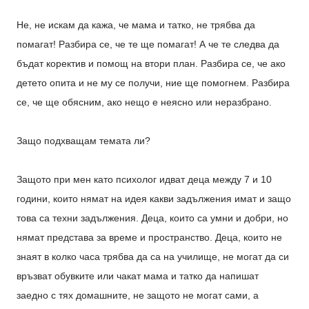
Не, не искам да кажа, че мама и татко, не трябва да
помагат! Разбира се, че те ще помагат! А че те следва да
бъдат коректив и помощ на втори план. Разбира се, че ако
детето опита и не му се получи, ние ще помогнем. Разбира
се, че ще обясним, ако нещо е неясно или неразбрано.
Защо подхващам темата ли?
Защото при мен като психолог идват деца между 7 и 10
години, които нямат на идея какви задължения имат и защо
това са техни задължения. Деца, които са умни и добри, но
нямат представа за време и пространство. Деца, които не
знаят в колко часа трябва да са на училище, не могат да си
връзват обувките или чакат мама и татко да напишат
заедно с тях домашните, не защото не могат сами, а