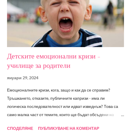
емоциите - Компетентност и интелигентност – прилики и
разлики; Емоционална компетентност; Ключови умения
според Каролин Саарни; Емоционалните компетенции като
предпоставка за социални такива - Емоциите като част от
детското ежедневие; Детските емоционални кризи - Е...
Детските емоционални кризи -
училище за родители
януари 29, 2024
Емоционалните кризи, кога, защо и как да се справим?
Тръшкането, отказите, публичните капризи - има ли
логическа последователност или идват изведнъж? Това са
само малка част от темите, които ще бъдат обсъдени на
семинара, а в последствие ще имате възможност да
СПОДЕЛЯНЕ
ПУБЛИКУВАНЕ НА КОМЕНТАР
зададете и въпросите, които вас най-много вълнуват.