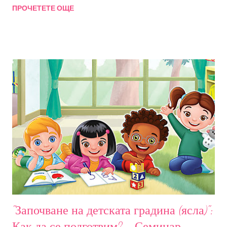
ПРОЧЕТЕТЕ ОЩЕ
Събитието е подходящо за родители на деца от 0 до 7
години. Ще разгледаме много примери и ситуации с идеи,
които можете да приложите вкъщи. За тези, които не ме
познават: Радостина Стоянова-Ширяев, детски клиничен
психолог с основна дейност превенция и интервенция на
емоционални и поведенчески отклонения, управител и
психолог в РадостИ. Дипломиран психолог в Университет
Бремен (Германия). И Не на последно място майка на две
деца. Очаквам ви в петък 09.02.2024. от 09:30ч. Такса за
участие 40лв . Семинарът ще се проведе в платформата
Zoom. Всички записали се ще получат линк и код за достъп.
Запис от събитието ще бъде на разположение на
участниците в срок от 10 дни. Всеки уч...
"Започване на детската градина (ясла)":
Как да се подготвим? - Семинар-