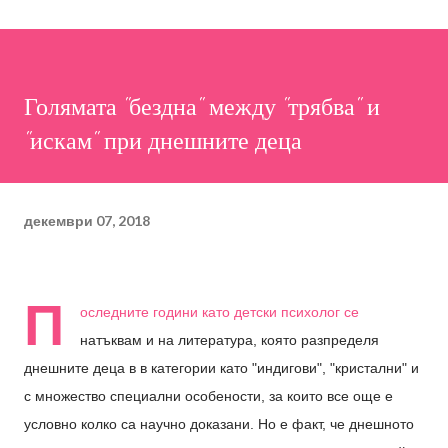
Голямата "бездна" между "трябва" и
"искам" при днешните деца
декември 07, 2018
П
оследните години като детски психолог се
натъквам и на литература, която разпределя
днешните деца в в категории като "индигови", "кристални" и
с множество специални особености, за които все още е
условно колко са научно доказани. Но е факт, че днешното