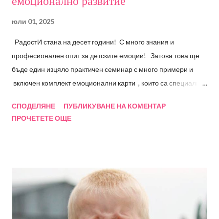
емоционално развитие"
юли 01, 2025
РадостИ стана на десет години! С много знания и
професионален опит за детските емоции! Затова това ще
бъде един изцяло практичен семинар с много примери и
включен комплект емоционални карти , които са специално
създадени на база изследвания и професионален опит! В
СПОДЕЛЯНЕ
ПУБЛИКУВАНЕ НА КОМЕНТАР
сътрудничество с Фондация "Децата на бъдещето" сме
ПРОЧЕТЕТЕ ОЩЕ
провеждали множество обучения за специалисти вече
повече от 15 години. А сега Ви предлагам един изцяло
практически семинар за специалисти и заинтересовани,
която ще разгледа следните въпроси: - Емоция (популярно и
научно разбиране); Произход и развитие на емоциите;
Емоции, чувства и емоционални състояния - Психология на
емоциите – неврологични аспекти - Етапи на развитие на