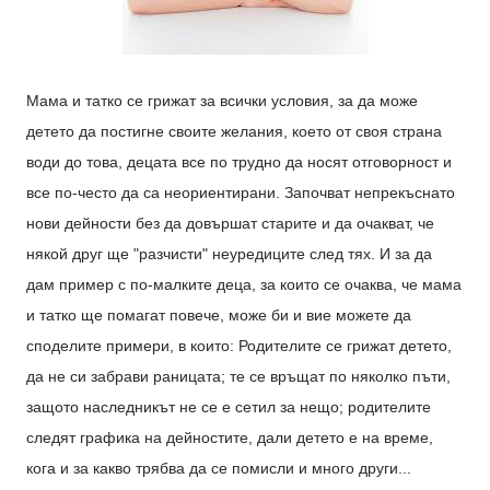
Мама и татко се грижат за всички условия, за да може
детето да постигне своите желания, което от своя страна
води до това, децата все по трудно да носят отговорност и
все по-често да са неориентирани. Започват непрекъснато
нови дейности без да довършат старите и да очакват, че
някой друг ще "разчисти" неуредиците след тях. И за да
дам пример с по-малките деца, за които се очаква, че мама
и татко ще помагат повече, може би и вие можете да
споделите примери, в които: Родителите се грижат детето,
да не си забрави раницата; те се връщат по няколко пъти,
защото наследникът не се е сетил за нещо; родителите
следят графика на дейностите, дали детето е на време,
кога и за какво трябва да се помисли и много други...