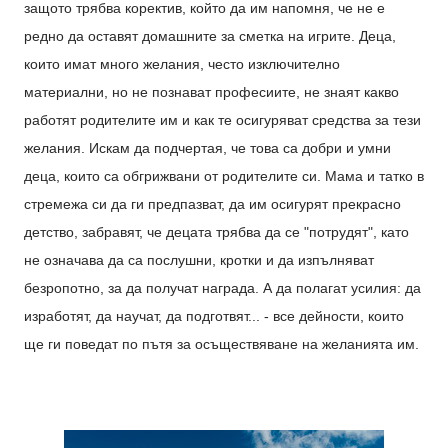
защото трябва коректив, който да им напомня, че не е
редно да оставят домашните за сметка на игрите. Деца,
които имат много желания, често изключително
материални, но не познават професиите, не знаят какво
работят родителите им и как те осигуряват средства за тези
желания. Искам да подчертая, че това са добри и умни
деца, които са обгрижвани от родителите си. Мама и татко в
стремежа си да ги предпазват, да им осигурят прекрасно
детство, забравят, че децата трябва да се "потрудят", като
не означава да са послушни, кротки и да изпълняват
безропотно, за да получат награда. А да полагат усилия: да
изработят, да научат, да подготвят... - все дейности, които
ще ги поведат по пътя за осъществяване на желанията им.