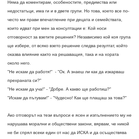
Няма да коментирам, особеностите, предимства или
недостатъци, има ги и в двете групи. Но това, което все по-
често ми прави впечатление при децата и семействата,
които идват при мен за консултации е: Kой носи
отговорност за взетите решения? Независимо кой коя група
ще избере, от всяко взето решение следва резултат, който
оказва влияние както на решаващия, така и на хората
около него.
"Не искам да работя!" - "Ок. А знаеш ли как да изкарваш
прехраната си?"
"Не искам да уча!" - "Добре. А какво ще работиш?"
"Искам да пътувам!" - "Чудесно! Как ще плащаш за това?"
Ако отговорът на тези въпроси е ясен и изпълнението му не
нарушава морални и обществени закони, вярвам, че никой
не би спрял всеки един от нас да ИСКА и да осъществява