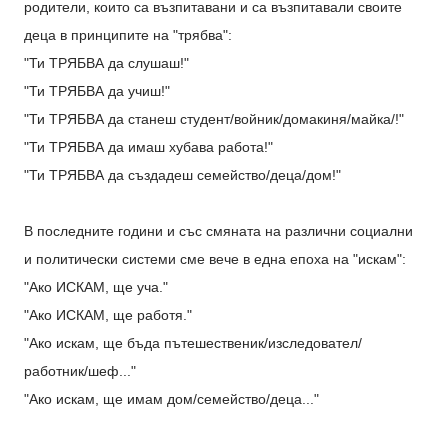
родители, които са възпитавани и са възпитавали своите
деца в принципите на "трябва":
"Ти ТРЯБВА да слушаш!"
"Ти ТРЯБВА да учиш!"
"Ти ТРЯБВА да станеш студент/войник/домакиня/майка/!"
"Ти ТРЯБВА да имаш хубава работа!"
"Ти ТРЯБВА да създадеш семейство/деца/дом!"
В последните години и със смяната на различни социални
и политически системи сме вече в една епоха на "искам":
"Ако ИСКАМ, ще уча."
"Ако ИСКАМ, ще работя."
"Ако искам, ще бъда пътешественик/изследовател/
работник/шеф..."
"Ако искам, ще имам дом/семейство/деца..."